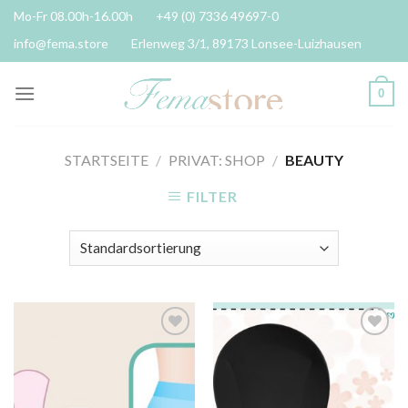
Skip
Mo-Fr 08.00h-16.00h
+49 (0) 7336 49697-0
to
info@fema.store
Erlenweg 3/1, 89173 Lonsee-Luizhausen
content
0
STARTSEITE
/
PRIVAT: SHOP
/
BEAUTY
FILTER
Auf die
Auf die
Wunschliste
Wunschliste