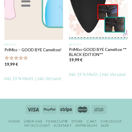
BEAUTY
BEAUTY
PriMiss-GOOD BYE Cameltoe **
PriMiss – GOOD BYE Cameltoe!
BLACK EDITION**
19,99
€
19,99
€
Bewertet mit
5.00
von 5
inkl. 19 % MwSt.
inkl. 19 % MwSt.
HOME
ÜBER UNS
FEMACUP®
STORE
CART
CHECKOUT
MY ACCOUNT
KONTAKT
IMPRESSUM
AGB