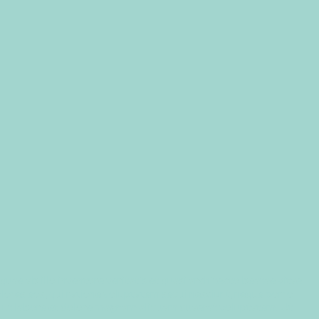
ae ab illo inventore veritatis et quasi architecto beatae vitae
lores eos, qui ratione voluptatem sequi nesciunt, neque porro
nt, ut labore et dolore magnam aliquam quaerat voluptatem. Ut