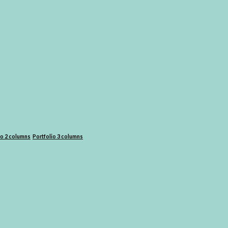
ema.store
Erlenweg 3/1, 89173 Lonsee-Luizhausen
ema.store
Erlenweg 3/1, 89173 Lonsee-Luizhausen
io 2 columns
,
Portfolio 3 columns
s
ccusantium doloremque laudantium, totam rem aperiam eaque ipsa, qu
 sit, aspernatur aut odit aut fugit, sed quia consequuntur magni do
ur, adipisci velit, sed quia non numquam eius modi tempora incidu