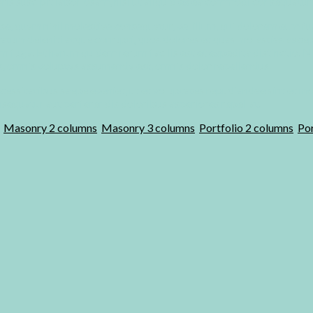
is suscipit laboriosam, nisi ut aliquid ex ea commodi consequatur
sse, quam nihil molestiae consequatur, vel illum, qui dolorem eum f
atum deleniti atque corrupti, quos dolores et quas molestias except
orum fuga. Et harum quidem rerum facilis est et expedita distinctio.
s, omnis voluptas assumenda est, omnis dolor repellendus.
essitatibus saepe eveniet, ut et voluptates repudiandae sint et m
nsequatur aut perferendis doloribus asperiores repellat.
,
Masonry 2 columns
,
Masonry 3 columns
,
Portfolio 2 columns
,
Por