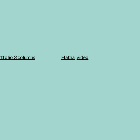
?
ugiat, quo voluptas nulla pariatur? At vero eos et accusamus et
uri sint, obcaecati cupiditate non provident, similique sunt in
 Nam libero tempore, cum soluta nobis est eligendi optio, cumque
olestiae non recusandae. Itaque earum rerum hic tenetur a
tfolio 3 columns
and tagged
Hatha
,
video
.