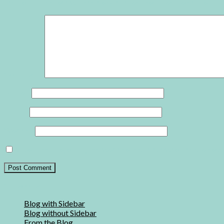
Your email address will not be published.
Required fields are ma
Comment
*
Name
*
Email
*
Website
Save my name, email, and website in this browser for the nex
Categories
Blog with Sidebar
(17)
Blog without Sidebar
(17)
From the Blog
(2)